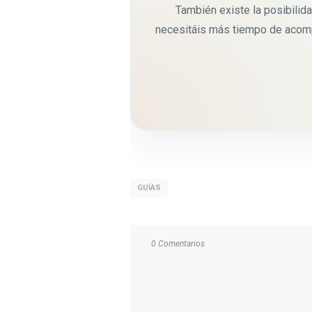
También existe la posibilidad
necesitáis más tiempo de acomp
GUÍAS
0 Comentarios